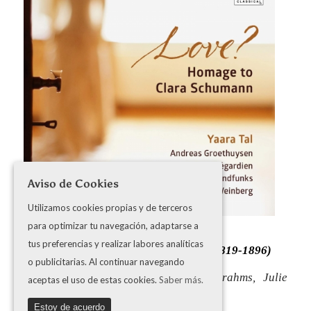
Aviso de Cookies
Utilizamos cookies propias y de terceros
“Love?”
para optimizar tu navegación, adaptarse a
tus preferencias y realizar labores analíticas
HOMENAJE A CLARA SCHUMANN (1819-1896)
o publicitarias. Al continuar navegando
Obras de Clara Schumann, Johannes Brahms, Julie
aceptas el uso de estas cookies.
Saber más.
von Webenau, Theodor Kirchner
Estoy de acuerdo