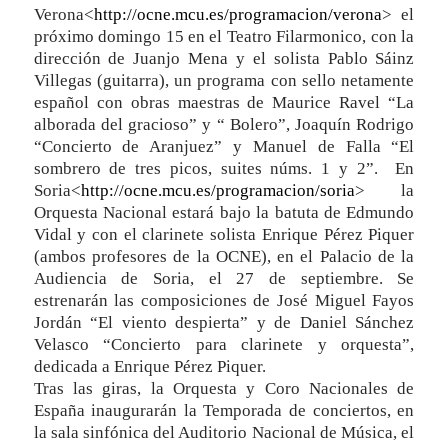
Verona<
http://ocne.mcu.es/programacion/verona
> el
próximo domingo 15 en el Teatro Filarmonico, con la
dirección de Juanjo Mena y el solista Pablo Sáinz
Villegas (guitarra), un programa con sello netamente
español con obras maestras de Maurice Ravel “La
alborada del gracioso” y “ Bolero”, Joaquín Rodrigo
“Concierto de Aranjuez” y Manuel de Falla “El
sombrero de tres picos, suites núms. 1 y 2”. En
Soria<
http://ocne.mcu.es/programacion/soria
> la
Orquesta Nacional estará bajo la batuta de Edmundo
Vidal y con el clarinete solista Enrique Pérez Piquer
(ambos profesores de la OCNE), en el Palacio de la
Audiencia de Soria, el 27 de septiembre. Se
estrenarán las composiciones de José Miguel Fayos
Jordán “El viento despierta” y de Daniel Sánchez
Velasco “Concierto para clarinete y orquesta”,
dedicada a Enrique Pérez Piquer.
Tras las giras, la Orquesta y Coro Nacionales de
España inaugurarán la Temporada de conciertos, en
la sala sinfónica del Auditorio Nacional de Música, el