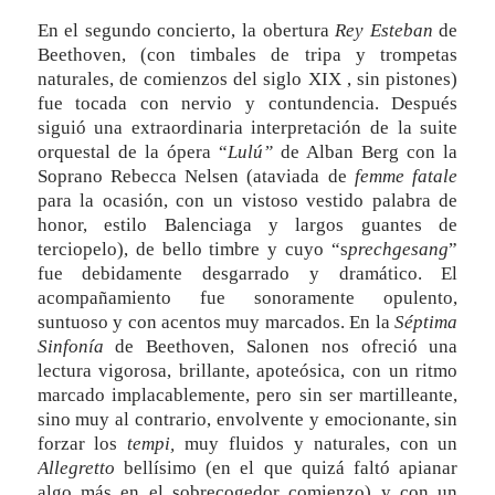
En el segundo concierto, la obertura
Rey Esteban
de
Beethoven, (con timbales de tripa y trompetas
naturales, de comienzos del siglo XIX , sin pistones)
fue tocada con nervio y contundencia. Después
siguió una extraordinaria interpretación de la suite
orquestal de la ópera “
Lulú”
de Alban Berg con la
Soprano Rebecca Nelsen (ataviada de
femme fatale
para la ocasión, con un vistoso vestido palabra de
honor, estilo Balenciaga y largos guantes de
terciopelo), de bello timbre y cuyo “s
prechgesang
”
fue debidamente desgarrado y dramático. El
acompañamiento fue sonoramente opulento,
suntuoso y con acentos muy marcados. En la
Séptima
Sinfonía
de Beethoven, Salonen nos ofreció una
lectura vigorosa, brillante, apoteósica, con un ritmo
marcado implacablemente, pero sin ser martilleante,
sino muy al contrario, envolvente y emocionante, sin
forzar los
tempi,
muy fluidos y naturales, con un
Allegretto
bellísimo (en el que quizá faltó apianar
algo más en el sobrecogedor comienzo) y con un