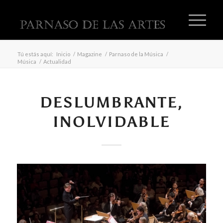
Tú estás aquí:
Inicio
/
Magazine
/
Parnaso de la Música
/
Música
/
Actualidad
DESLUMBRANTE,
INOLVIDABLE