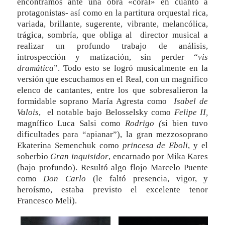
encontramos ante una obra «coral» en cuanto a
protagonistas- así como en la partitura orquestal rica,
variada, brillante, sugerente, vibrante, melancólica,
trágica, sombría, que obliga al director musical a
realizar un profundo trabajo de análisis,
introspección y matización, sin perder “
vis
dramática
”. Todo esto se logró musicalmente en la
versión que escuchamos en el Real, con un magnífico
elenco de cantantes, entre los que sobresalieron la
formidable soprano María Agresta como
Isabel de
Valois
, el notable bajo Belosselsky como
Felipe II,
magnífico Luca Salsi como
Rodrigo (
si bien tuvo
dificultades para “apianar”), la gran mezzosoprano
Ekaterina Semenchuk como
princesa de Eboli
, y el
soberbio
Gran inquisidor
, encarnado por Mika Kares
(bajo profundo). Resultó algo flojo Marcelo Puente
como
Don Carlo
(le faltó presencia, vigor, y
heroísmo, estaba previsto el excelente tenor
Francesco Meli).