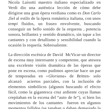
Nicola Luisotti maestro italiano especializado en
Verdi dio una auténtica lección de cómo debe
dirigirse una gran ópera verdiana como es
Don Carlo
,fiel al estilo de la ópera romántica italiana, con unos
tempi
fluidos, un fraseo envolvente, buscando
conseguir un bello sonido de la orquesta , potencia
sonora, brillantez y sentido dramático, sin tapar a los
cantantes y con detallismo y sensibilidad cuando la
ocasión lo requería. Sobresaliente.
La dirección escénica de David McVicar-un director
de escena muy interesante y competente, que atesora
una excelente visión dramática de las óperas que
pone en escena, como pudimos apreciar hace un par
de temporadas en «
Gloriana»
de Britten- solo
alcanzó aciertos parciales, con la inclusión de
elementos simbólicos (algunos buscando el efecto
fácil, como la gigantesca cruz ardiente cuyas llamas
crepitaban en la escena del “auto de fe”), si bien los
movimientos de los cantantes fueron en algunos
momentos fallidos (se tapaban o daban demasiado la