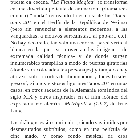
puesta en escena, ”
La Flauta Mágica
” se transforma
en una divertida película de animación (dramático-
cómica) “muda” recreando la estética de los “
locos
años 20
” en el Berlín de la República de Weimar
(pero sin renunciar a elementos modernos, a las
vanguardias, a motivos surrealistas,, al pop-art, etc).
No hay decorado, tan solo una enorme pared vertical
blanca en la que se proyectan las imágenes- de
extremada calidad técnica- y de donde surgen
innumerables trampillas a modo de puertas giratorias
(donde son colocados los personajes) y tampoco hay
atrezzo, solo recortes de iluminación y luces focales
y eso sí, si unos vistosos figurines “años 20” en unos
casos, en otros sacados de la Alemania romántica del
siglo XIX y otros inspirados en el film icónico del
expresionismo alemán «
Metrópolis» (1927)
de Fritz
Lang.
Los diálogos están suprimidos, siendo sustituidos por
desmesurados subtítulos, como en una película de
cine mudo, y como fondo musical de esos