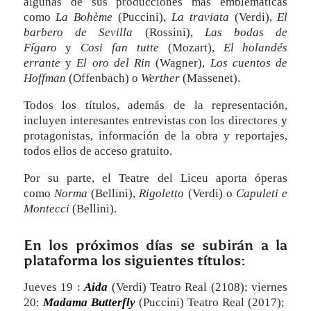
algunas de sus producciones más emblemáticas
como
La Bohème
(Puccini),
La traviata
(Verdi),
El
barbero de Sevilla
(Rossini),
Las bodas de
Fígaro
y
Cosi fan tutte
(Mozart),
El holandés
errante
y
El oro del Rin
(Wagner),
Los cuentos de
Hoffman
(Offenbach) o
Werther
(Massenet).
Todos los títulos, además de la representación,
incluyen interesantes entrevistas con los directores y
protagonistas, información de la obra y reportajes,
todos ellos de acceso gratuito.
Por su parte, el Teatre del Liceu aporta óperas
como
Norma
(Bellini),
Rigoletto
(Verdi) o
Capuleti e
Montecci
(Bellini).
En los próximos días se subirán a la
plataforma los siguientes títulos:
Jueves 19 :
Aida
(Verdi) Teatro Real (2108); viernes
20:
Madama Butterfly
(Puccini) Teatro Real (2017);