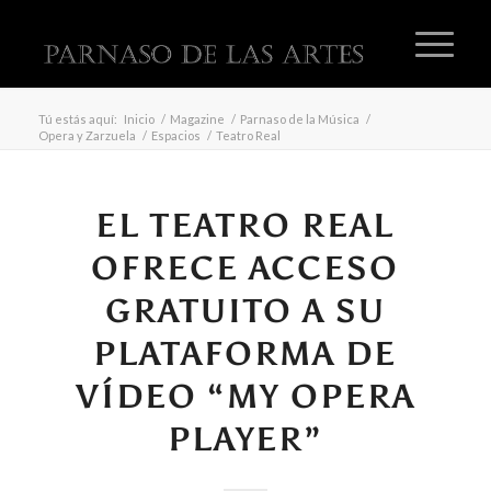
Tú estás aquí:
Inicio
/
Magazine
/
Parnaso de la Música
/
Opera y Zarzuela
/
Espacios
/
Teatro Real
EL TEATRO REAL
OFRECE ACCESO
GRATUITO A SU
PLATAFORMA DE
VÍDEO “MY OPERA
PLAYER”