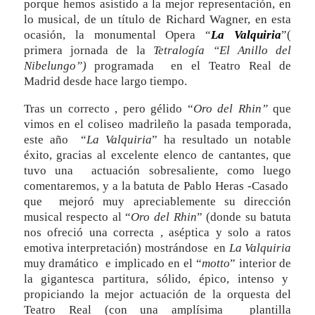
porque hemos asistido a la mejor representación, en
lo musical, de un título de Richard Wagner, en esta
ocasión, la monumental Opera “
La Valquiria
”(
primera jornada de la
Tetralogía “El Anillo del
Nibelungo”)
programada en el Teatro Real de
Madrid desde hace largo tiempo.
Tras un correcto , pero gélido “
Oro del Rhin”
que
vimos en el coliseo madrileño la pasada temporada,
este año “
La Valquiria
” ha resultado un notable
éxito, gracias al excelente elenco de cantantes, que
tuvo una actuación sobresaliente, como luego
comentaremos, y a la batuta de Pablo Heras -Casado
que mejoró muy apreciablemente su dirección
musical respecto al “
Oro del Rhin
” (donde su batuta
nos ofreció una correcta , aséptica y solo a ratos
emotiva interpretación) mostrándose en
La Valquiria
muy dramático e implicado en el “
motto
” interior de
la gigantesca partitura, sólido, épico, intenso y
propiciando la mejor actuación de la orquesta del
Teatro Real (con una amplísima plantilla