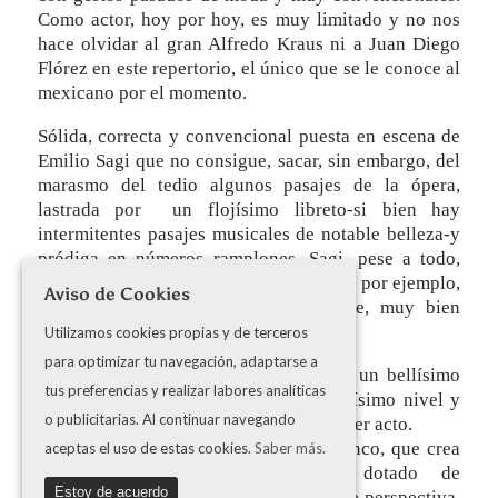
Como actor, hoy por hoy, es muy limitado y no nos
hace olvidar al gran Alfredo Kraus ni a Juan Diego
Flórez en este repertorio, el único que se le conoce al
mexicano por el momento.
Sólida, correcta y convencional puesta en escena de
Emilio Sagi que no consigue, sacar, sin embargo, del
marasmo del tedio algunos pasajes de la ópera,
lastrada por un flojísimo libreto-si bien hay
intermitentes pasajes musicales de notable belleza-y
pródiga en números ramplones. Sagi, pese a todo,
tiene evidentes aciertos parciales, como por ejemplo,
Aviso de Cookies
la estupenda escena final de Imogene, muy bien
resuelta.
Utilizamos cookies propias y de terceros
para optimizar tu navegación, adaptarse a
Musicalmente, en todo caso, solo hay un bellísimo
tus preferencias y realizar labores analíticas
dúo de Gualtiero e Imogene de primerísimo nivel y
o publicitarias. Al continuar navegando
de una belleza incuestionable en el primer acto.
Espléndida escenografía de Daniel Bianco, que crea
aceptas el uso de estas cookies.
Saber más.
un sugerente espacio escénico, dotado de
Estoy de acuerdo
profundidad, y de una interesante doble perspectiva,