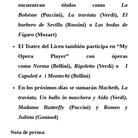
encuentran títulos como
La
Bohème
(Puccini),
La traviata
(Verdi),
El
barbero de Sevilla
(Rossini) o
Las bodas de
Fígaro
(Mozart)
El Teatre del Liceu también participa en “
My
Opera Player”
con óperas
como
Norma
(Bellini),
Rigoletto
(Verdi) o
I
Capuleti e i Montechi
(Bellini)
En los próximos días se sumarán
Macbeth, La
traviata, Un ballo in maschera y Aida (Verdi),
Madama Butterfly
(Puccini) y
Romeo y
Julieta
(Gounod)
Nota de prensa