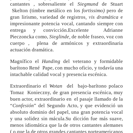
cantantes , sobresaliente el
Siegmund
de Stuart
Skelton (timbre metálico en los
fortissimo)
pero de
gran lirismo, variedad de registros
, vis dramática
e
impresionante potencia vocal, cantando siempre con
entrega y convicción.Excelente Adrianne
Pieczoncka como,
Sieglinde,
de noble fraseo, voz con
cuerpo , plena de armónicos y extraordinaria
actuación dramática.
Magnífico el
Hunding
del veterano y formidable
barítono René Pape, con mucho oficio, y todavía una
intachable calidad vocal y presencia escénica.
Extraordinario el
Wotan
del bajo-barítono polaco
Tomaz Konieczny, de gran presencia escénica, muy
buen actor, extraordinario en el pasaje llamado de la
“
Confesión
” del Segundo Acto, y que evidenció un
absoluto dominio del papel, una gran potencia vocal
y una solidez sin mácula.Su dicción fue más suave,
menos idiomática que la de otros cantantes alemanes
( o que la de otros grandes cantantes norteamericanos