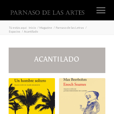
Tú estás aquí:
Inicio
/
Magazine
/
Parnaso de las Letras
/
Espacios
/
Acantilado
ACANTILADO