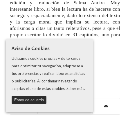
edición y traducción de Selma Ancira. Muy
interesante libro, si bien la lectura ha de hacerse con
sosiego y espaciadamente, dado lo extenso del texto
y la carga moral que implica su lectura, con
aforismos o citas un tanto reiterativos, pese a que el
propio escritor lo dividió en 31 capítulos, uno para
ser leído cada día del mes.
Aviso de Cookies
LUIS AGIUS
Utilizamos cookies propias y de terceros
para optimizar tu navegación, adaptarse a
tus preferencias y realizar labores analíticas
o publicitarias. Al continuar navegando
aceptas el uso de estas cookies.
Saber más.
Share this entry
Estoy de acuerdo