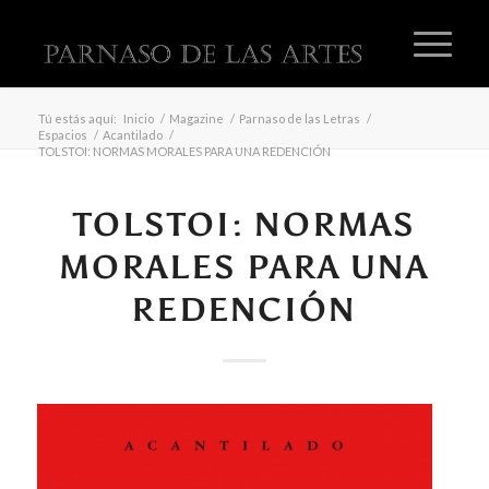
Tú estás aquí:
Inicio
/
Magazine
/
Parnaso de las Letras
/
Espacios
/
Acantilado
/
TOLSTOI: NORMAS MORALES PARA UNA REDENCIÓN
TOLSTOI: NORMAS
MORALES PARA UNA
REDENCIÓN