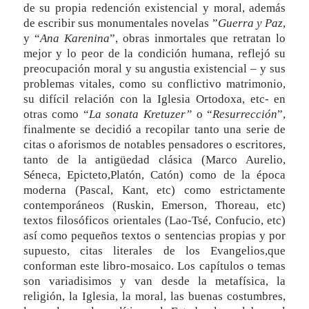
de su propia redención existencial y moral, además
de escribir sus monumentales novelas ”
Guerra y Paz
,
y “
Ana Karenina
”, obras inmortales que retratan lo
mejor y lo peor de la condición humana, reflejó su
preocupación moral y su angustia existencial – y sus
problemas vitales, como su conflictivo matrimonio,
su difícil relación con la Iglesia Ortodoxa, etc- en
otras como “
La sonata Kretuzer”
o “
Resurrección
”,
finalmente se decidió a recopilar tanto una serie de
citas o aforismos de notables pensadores o escritores,
tanto de la antigüedad clásica (Marco Aurelio,
Séneca, Epicteto,Platón, Catón) como de la época
moderna (Pascal, Kant, etc) como estrictamente
contemporáneos (Ruskin, Emerson, Thoreau, etc)
textos filosóficos orientales (Lao-Tsé, Confucio, etc)
así como pequeños textos o sentencias propias y por
supuesto, citas literales de los Evangelios,que
conforman este libro-mosaico. Los capítulos o temas
son variadisimos y van desde la metafísica, la
religión, la Iglesia, la moral, las buenas costumbres,