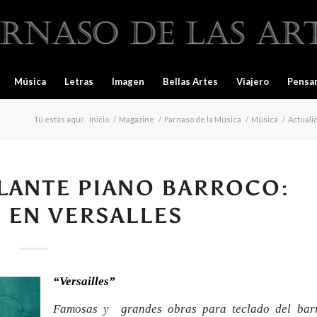
Música
Letras
Imagen
Bellas Artes
Viajero
Pensa
Tú estás aquí:
Inicio
/
Magazine
/
Parnaso de la Música
/
Música
/
Actuali
LLANTE PIANO BARROCO:
 EN VERSALLES
“Versailles”
Famosas y grandes obras para teclado del bar