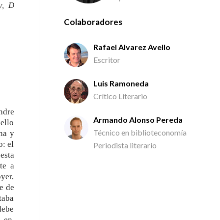
y, D
Colaboradores
Rafael Alvarez Avello
Escritor
Luis Ramoneda
Crítico Literario
ndre
Armando Alonso Pereda
ello
Técnico en biblioteconomía
na y
: el
Periodista literario
esta
te a
yer,
e de
taba
 debe
o en