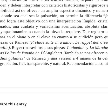
den y deben interpretar con criterios historicistas y rigurosos 
ibilidad así de ofrecer un amplio espectro dinámico y numer
 donde sea cual sea la pulsación, no permite la diferencia “
f
ud logra este objetivo con una interpretación límpida, cristal
cuados, una cuidada y variadisima acentuación, absoluta clar
z y apasionamiento cuando la pieza lo requiere. Este registro e
rnar en el piano o en el clave en cuanto a su audición pero qu
piezas de Rameau (
Prelude suite in a minor, Le rappel des ois
aille)
, Royer (maravillosas sus piezas
L´aimable
y
La Marche
las Folías de España
de D´Anglebert. También se nos ofrecen 
dias galantes
” de Rameau y una versión a 4 manos de la cél
grabación, fiel, transparente, y natural. Recomendación absolut
hare this entry