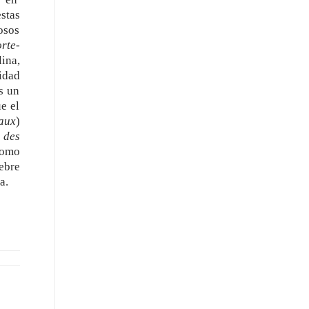
estas
osos
orte-
ina,
idad
s un
e el
eaux
)
 des
como
ebre
a.