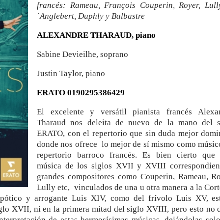
francés: Rameau, François Couperin, Royer, Lull
´Anglebert, Duphly y Balbastre
ALEXANDRE THARAUD, piano
Sabine Devieilhe, soprano
Justin Taylor, piano
ERATO 0190295386429
El excelente y versátil pianista francés Alexa
Tharaud nos deleita de nuevo de la mano del s
ERATO, con el repertorio que sin duda mejor domi
donde nos ofrece lo mejor de sí mismo como músico
repertorio barroco francés. Es bien cierto que 
música de los siglos XVII y XVIII correspondien
grandes compositores como Couperin, Rameau, Ro
Lully etc, vinculados de una u otra manera a la Cort
espótico y arrogante Luis XIV, como del frívolo Luis XV, es
iglo XVII, ni en la primera mitad del siglo XVIII, pero esto no
interpretación de estas hermosísimas músicas, dejándolas sol