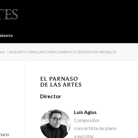
miento
dad
/
EXQUISITO Y BRILLANTE PIANO BARROCO: ENSUEÑO EN VERSALLES
EL PARNASO
DE LAS ARTES
Director
Luis Agius
Compositor,
concertista de piano
roco
y escritor.