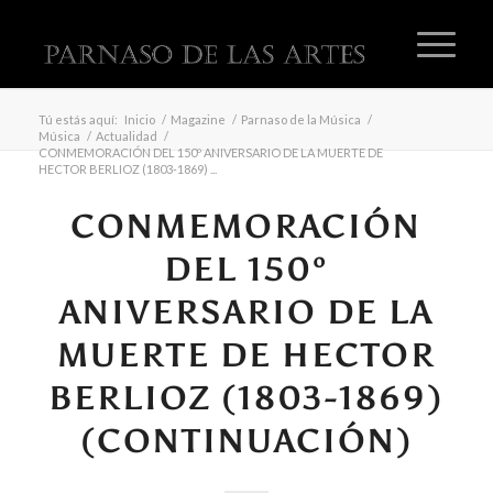
Tú estás aquí:
Inicio
/
Magazine
/
Parnaso de la Música
/
Música
/
Actualidad
/
CONMEMORACIÓN DEL 150º ANIVERSARIO DE LA MUERTE DE
HECTOR BERLIOZ (1803-1869) ...
CONMEMORACIÓN
DEL 150º
ANIVERSARIO DE LA
MUERTE DE HECTOR
BERLIOZ (1803-1869)
(CONTINUACIÓN)