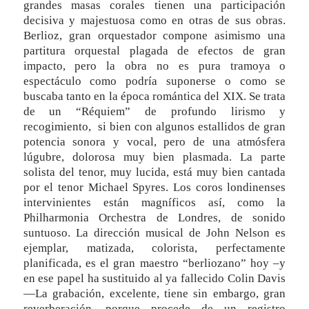
grandes masas corales tienen una participación
decisiva y majestuosa como en otras de sus obras.
Berlioz, gran orquestador compone asimismo una
partitura orquestal plagada de efectos de gran
impacto, pero la obra no es pura tramoya o
espectáculo como podría suponerse o como se
buscaba tanto en la época romántica del XIX. Se trata
de un “Réquiem” de profundo lirismo y
recogimiento, si bien con algunos estallidos de gran
potencia sonora y vocal, pero de una atmósfera
lúgubre, dolorosa muy bien plasmada. La parte
solista del tenor, muy lucida, está muy bien cantada
por el tenor Michael Spyres. Los coros londinenses
intervinientes están magníficos así, como la
Philharmonia Orchestra de Londres, de sonido
suntuoso. La dirección musical de John Nelson es
ejemplar, matizada, colorista, perfectamente
planificada, es el gran maestro “berliozano” hoy –y
en ese papel ha sustituido al ya fallecido Colin Davis
—La grabación, excelente, tiene sin embargo, gran
reverberación, porque procede de un registro