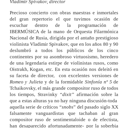
Vladimir Spivakov, director
Precioso concierto con obras maestras e inmortales
del gran repertorio el que tuvimos ocasión de
escuchar dentro de la programación de
IBERMÚSICA de la mano de Orquesta Filarmónica
Nacional de Rusia, dirigida por el antaño prestigioso
violinista Vladimir Spivakov, que en los años 80 y 90
deslumbró a todos los públicos de los cinco
continentes por su asombroso virtuosismo, heredero
de una legendaria estirpe de violinistas rusos, como
Oistrakh, Kogan, etc. En esta ocasión nos deleitó en
su faceta de director, con excelentes versiones de
Romeo y Julieta
y de la formidable
Sinfonía nº 5
de
Tchaikovsky, el más grande compositor ruso de todos
los tiempos, Stravinky “
dixit”
afirmación sobre la
que a estas alturas ya no hay ninguna discusión-toda
aquella serie de críticos “
snobs
” del pasado siglo XX
falsamente vanguardistas que tachaban al gran
compositor ruso de sentimentaloide o de efectista,
han desaparecido afortunadamente- por la soberbia