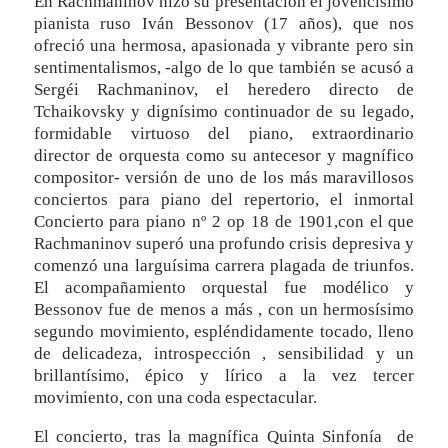
En Rachmáninov hizo su presentación el jovencísimo
pianista ruso Iván Bessonov (17 años), que nos
ofreció una hermosa, apasionada y vibrante pero sin
sentimentalismos, -algo de lo que también se acusó a
Sergéi Rachmaninov, el heredero directo de
Tchaikovsky y dignísimo continuador de su legado,
formidable virtuoso del piano, extraordinario
director de orquesta como su antecesor y magnífico
compositor- versión de uno de los más maravillosos
conciertos para piano del repertorio, el inmortal
Concierto para piano nº 2 op 18 de 1901,con el que
Rachmaninov superó una profundo crisis depresiva y
comenzó una larguísima carrera plagada de triunfos.
El acompañamiento orquestal fue modélico y
Bessonov fue de menos a más , con un hermosísimo
segundo movimiento, espléndidamente tocado, lleno
de delicadeza, introspección , sensibilidad y un
brillantísimo, épico y lírico a la vez tercer
movimiento, con una coda espectacular.
El concierto, tras la magnífica Quinta Sinfonía de