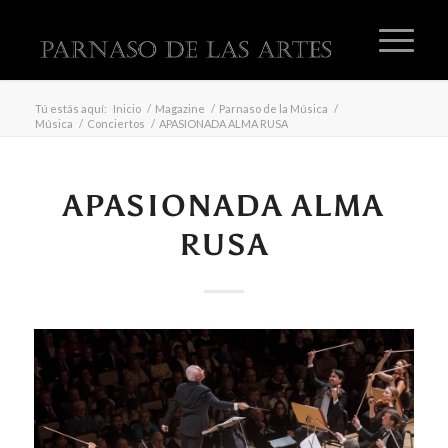
Tú estás aquí:
Inicio
/
Magazine
/
Parnaso de la Música
/
Música
/
Conciertos
/
APASIONADA ALMA RUSA
APASIONADA ALMA
RUSA