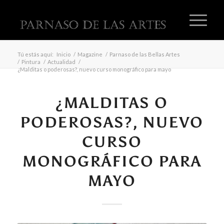
Tú estás aquí:
Inicio
/
Magazine
/
Parnaso de las Bellas Artes
/
Pintura
/
Actualidad
/
¿Malditas o poderosas?, nuevo curso monográfico para mayo
¿MALDITAS O
PODEROSAS?, NUEVO
CURSO
MONOGRÁFICO PARA
MAYO