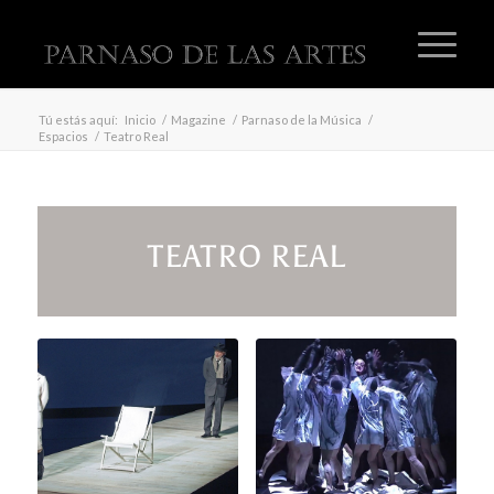
Tú estás aquí:
Inicio
/
Magazine
/
Parnaso de la Música
/
Espacios
/
Teatro Real
TEATRO REAL