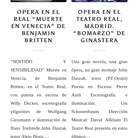
OPERA EN EL
OPERA EN EL
REAL “MUERTE
TEATRO REAL,
EN VENECIA” DE
MADRID.
BENJAMIN
“BOMARZO” DE
BRITTEN
GINASTERA
“SENTIDO Y
Una gran novela, una gran
SENSIBILIDAD” Muerte en
ópera, un gran montaje John
Venecia, de Benjamin
Daszak, tenor (P.F.Orsini)
Britten, en el Teatro Real,
Puesta en Escena: Pierre
con puesta en escena de
Audi Escenografía e
Willy Decker, escenografía
iluminación: Urs
yfigurines de Wolfgang
Schonenbaum Dirección
Gussmann e iluminación de
Musical: David Afkham El
Hans Toelstede.John Daszak
Teatro Real presenta en estos
tenor Alejo Pérez,…
últimos…