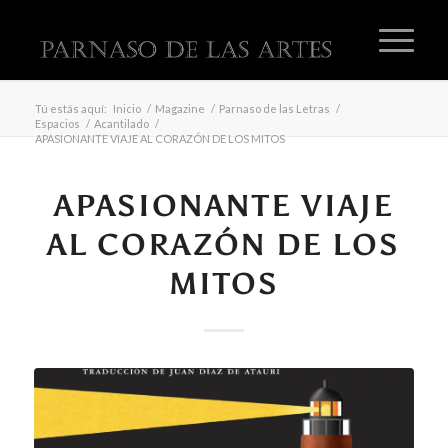
Tú estás aquí:
Inicio
/
Magazine
/
Parnaso de las Letras
/
Espacios
/
Acantilado
/
APASIONANTE VIAJE AL CORAZÓN DE LOS MITOS
APASIONANTE VIAJE
AL CORAZÓN DE LOS
MITOS