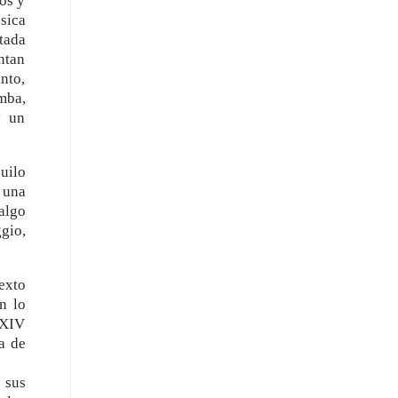
os y
sica
tada
ntan
nto,
mba,
y un
quilo
 una
“algo
gio,
exto
n lo
s XIV
a de
 sus