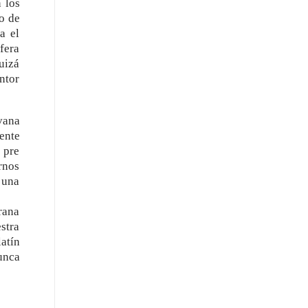
 los
mo de
a el
fera
uizá
ntor
vana
ente
 pre
ernos
 una
rana
estra
tín
Nunca