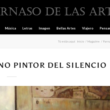
Música
Letras
Imagen
Bellas Artes
Viajero
Pensa
Tú estás aquí:
Inicio
/
Magazine
/
Parna
NO PINTOR DEL SILENCIO