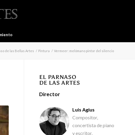
miento
so de las Bellas Artes
/
Pintura
/
Vermeer: melómano pintor del silencio
EL PARNASO
DE LAS ARTES
Director
Luis Agius
Compositor,
concertista de piano
y escritor.