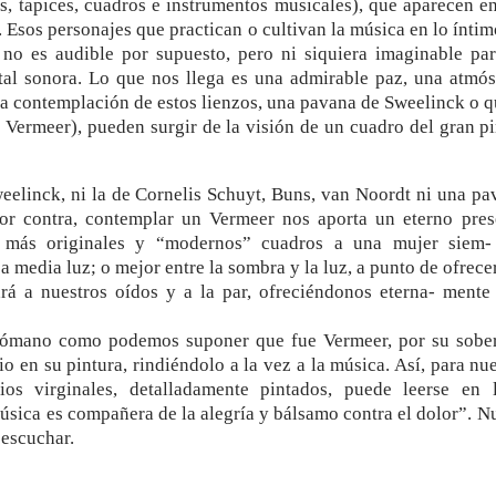
, tapices, cuadros e instrumentos musicales), que aparecen en
Esos personajes que practican o cultivan la música en lo ínti
 no es audible por supuesto, pero ni siquiera imaginable par
tal sonora. Lo que nos llega es una admirable paz, una atmós
la contemplación de estos lienzos, una pavana de Sweelinck o q
Vermeer), pueden surgir de la visión de un cuadro del gran pi
eelinck, ni la de Cornelis Schuyt, Buns, van Noordt ni una pa
Por contra, contemplar un Vermeer nos aporta un eterno pres
 más originales y “modernos” cuadros a una mujer siem-
a media luz; o mejor entre la sombra y la luz, a punto de ofrec
á a nuestros oídos y a la par, ofreciéndonos eterna- mente
melómano como podemos suponer que fue Vermeer, por su sobe
cio en su pintura, rindiéndolo a la vez a la música. Así, para nu
os virginales, detalladamente pintados, puede leerse en la
sica es compañera de la alegría y bálsamo contra el dolor”. 
e escuchar.