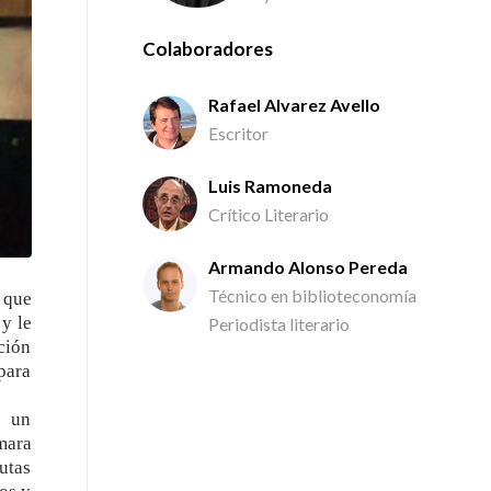
Colaboradores
Rafael Alvarez Avello
Escritor
Luis Ramoneda
Crítico Literario
Armando Alonso Pereda
Técnico en biblioteconomía
, que
 y le
Periodista literario
ción
 para
e un
mara
utas