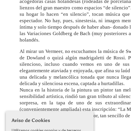
acogedoras casas holandesas (rodeadas de porcelanas
lienzos del gran maestro como espacios “de silencio”. 
su hogar lo hacen “en silencio”, tocan música que
espectador. No hay, pues, sinestesia, ni imagen men
íntima y solo tiempo después de haber aban- donado 
las Variaciones Goldberg de Bach (muy posteriores a 
holandés.
Al mirar un Vermeer, no escuchamos la música de Sw
de Dowland o quizá algún madrigaletti de Rossi. 
silencioso, incluso cuando vemos en uno de sus
elegantemente ataviada y enjoyada, que afina su laúd 
una delicada y melancólica tonada que nunca llegar
delicada y silenciosa escena, captada a hurtadillas.
Nunca en la historia de la pintura un pintor tan 
sensibilidad artística, rindió tan gran tributo al silen
sorpresa, en la tapa de uno de sus extraordinari
(convenientemente ampliada) esta inscripción: “La Mú
el silencio ha sido, gracias a un pintor, tan sencillo d
Aviso de Cookies
Utilizamos cookies propias y de terceros