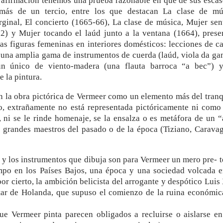
a afirmación tenemos una prueba razonable en que de sus escas
 más de un tercio, entre los que destacan La clase de mú
rginal, El concierto (1665-66), La clase de música, Mujer sen
2) y Mujer tocando el laúd junto a la ventana (1664), prese
as figuras femeninas en interiores domésticos: lecciones de ca
a una amplia gama de instrumentos de cuerda (laúd, viola da ga
 un único de viento-madera (una flauta barroca “a bec”) 
e la pintura.
 en la obra pictórica de Vermeer como un elemento más del tran
go, extrañamente no está representada pictóricamente ni como
o, ni se le rinde homenaje, se la ensalza o es metáfora de un 
s grandes maestros del pasado o de la época (Tiziano, Caravag
 y los instrumentos que dibuja son para Vermeer un mero pre- t
mpo en los Países Bajos, una época y una sociedad volcada e
por cierto, la ambición belicista del arrogante y despótico Lui
itar de Holanda, que supuso el comienzo de la ruina económic
ue Vermeer pinta parecen obligados a recluirse o aislarse en