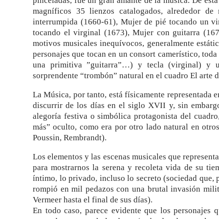
pinceladas, fue un gran amante de la música. De est
magníficos 35 lienzos catalogados, alrededor de
interrumpida (1660-61), Mujer de pié tocando un vi
tocando el virginal (1673), Mujer con guitarra (167
motivos musicales inequívocos, generalmente estátic
personajes que tocan en un consort camerístico, tod
una primitiva ”guitarra”…) y tecla (virginal) y
sorprendente “trombón” natural en el cuadro El arte d
La Música, por tanto, está físicamente representada
discurrir de los días en el siglo XVII y, sin embar
alegoría festiva o simbólica protagonista del cuadr
más” oculto, como era por otro lado natural en otro
Poussin, Rembrandt).
Los elementos y las escenas musicales que representa
para mostrarnos la serena y recoleta vida de su tie
íntimo, lo privado, incluso lo secreto (sociedad que, 
rompió en mil pedazos con una brutal invasión mil
Vermeer hasta el final de sus días).
En todo caso, parece evidente que los personajes q