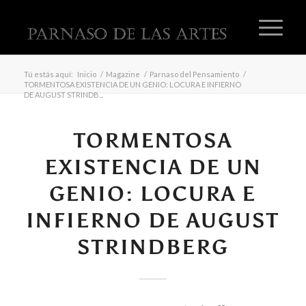
Tú estás aquí:
Inicio
/
Magazine
/
Parnaso del Pensamiento
/
TORMENTOSA EXISTENCIA DE UN GENIO: LOCURA E INFIERNO
DE AUGUST STRINDB...
dice:
TORMENTOSA
EXISTENCIA DE UN
GENIO: LOCURA E
INFIERNO DE AUGUST
STRINDBERG