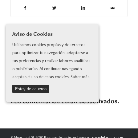
Aviso de Cookies
1
Utilizamos cookies propias y de terceros
COMENTARIO
para optimizar tu navegación, adaptarse a
tus preferencias y realizar labores analíticas
Trackbacks y pingbacks
o publicitarias. Al continuar navegando
Editorial Funambulista
aceptas el uso de estas cookies.
Saber más.
agosto 5, 2019 a las 8:02 am
[…] Parnaso de las Artes […]
Estoy de acuerdo
Los comentarios están desactivados.
© Monsalvat SL 2020. Parnaso de las Artes |
www.parnasodelasmusas.es